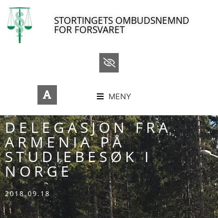
STORTINGETS OMBUDSNEMND
FOR FORSVARET
MENY
DELEGASJON FRA
ARMENIA PÅ
STUDIEBESØK I
NORGE
2018.09.18