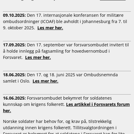
09.10.2025:
Den 17. internasjonale konferansen for militære
ombudsordninger (ICOAF) ble avholdt i Johannesburg fra 7. til
9. oktober 2025.
Les mer her.
17.09.2025:
Den 17. september var forsvarsombudet invitert til
å holde innlegg på fagsamling for hovedvernombud i
Forsvaret.
Les mer her.
18.06.2025:
Den 17. og 18. juni 2025 var Ombudsnemnda
samlet i Oslo.
Les mer her.
16.06.2025:
Forsvarsombudet bekymret for soldatenes
kunnskap om krigens folkerett.
Les artikkel i Forsvarets forum
her.
Norske soldater har behov for, og krav på, tilstrekkelig
utdanning innen krigens folkerett. Tillitsvalgtordningen i
Forsvaret er bekymret for at soldatene i Forsvaret kan for lite