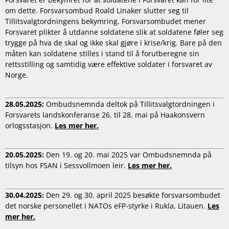
om dette. Forsvarsombud Roald Linaker slutter seg til
Tillitsvalgtordningens bekymring. Forsvarsombudet mener
Forsvaret plikter å utdanne soldatene slik at soldatene føler seg
trygge på hva de skal og ikke skal gjøre i krise/krig. Bare på den
måten kan soldatene stilles i stand til å forutberegne sin
rettsstilling og samtidig være effektive soldater i forsvaret av
Norge.
28.05.2025:
Ombudsnemnda deltok på Tillitsvalgtordningen i
Forsvarets landskonferanse 26. til 28. mai på Haakonsvern
orlogsstasjon.
Les mer her.
20.05.2025:
Den 19. og 20. mai 2025 var Ombudsnemnda på
tilsyn hos FSAN i Sessvollmoen leir.
Les mer her.
30.04.2025:
Den 29. og 30. april 2025 besøkte forsvarsombudet
det norske personellet i NATOs eFP-styrke i Rukla, Litauen.
Les
mer her.